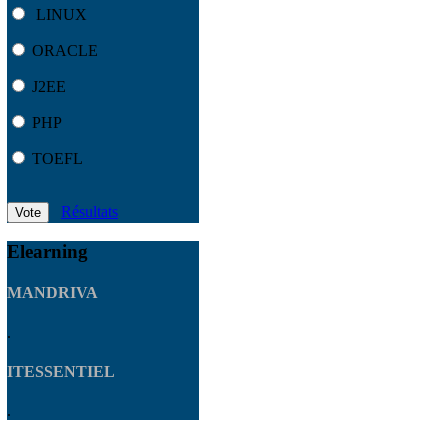
LINUX
ORACLE
J2EE
PHP
TOEFL
Résultats
Vote
Elearning
MANDRIVA
.
ITESSENTIEL
.