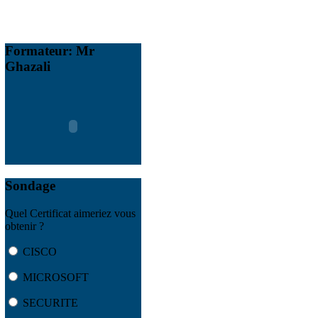
Formateur:
Mr
Ghazali
Sondage
Quel Certificat aimeriez vous
obtenir ?
CISCO
MICROSOFT
SECURITE