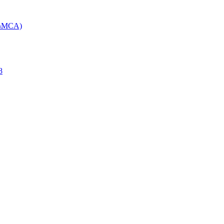
U\MCA)
8