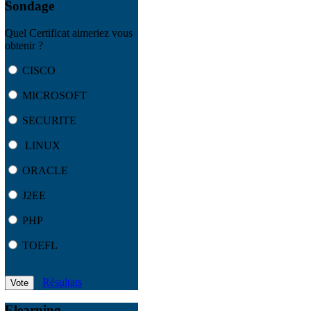
Sondage
Quel Certificat aimeriez vous
obtenir ?
CISCO
MICROSOFT
SECURITE
LINUX
ORACLE
J2EE
PHP
TOEFL
Résultats
Vote
Elearning